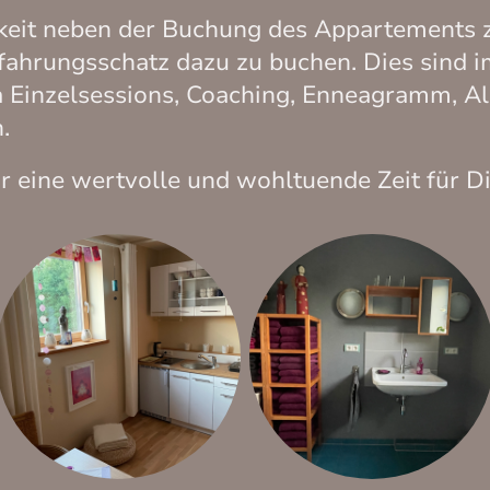
hkeit neben der Buchung des Appartements z
fahrungsschatz dazu zu buchen. Dies sind 
a Einzelsessions, Coaching, Enneagramm, A
n.
eine wertvolle und wohltuende Zeit für Di