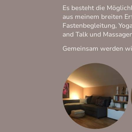
Es besteht die Möglic
aus meinem breiten Er
Fastenbegleitung, Yog
and Talk und Massage
Gemeinsam werden wir 