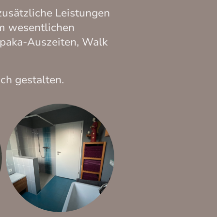
usätzliche Leistungen
im wesentlichen
lpaka-Auszeiten, Walk
ch gestalten.