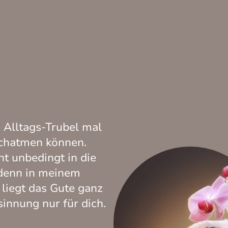
 Alltags-Trubel mal
rchatmen können.
t unbedingt in die
 denn in meinem
liegt das Gute ganz
sinnung nur für dich.