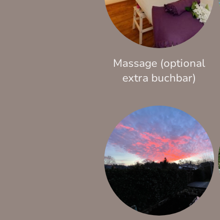
Massage (optional
extra buchbar)